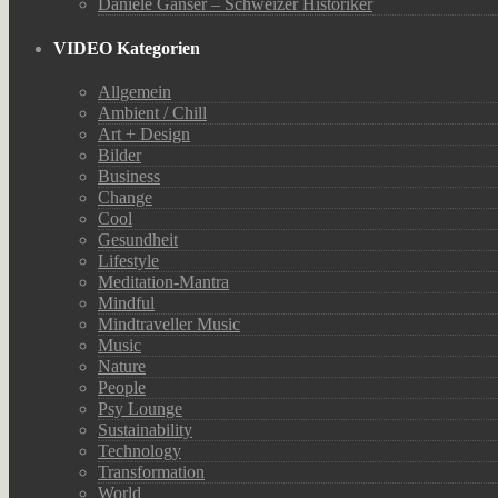
Daniele Ganser – Schweizer Historiker
VIDEO Kategorien
Allgemein
Ambient / Chill
Art + Design
Bilder
Business
Change
Cool
Gesundheit
Lifestyle
Meditation-Mantra
Mindful
Mindtraveller Music
Music
Nature
People
Psy Lounge
Sustainability
Technology
Transformation
World