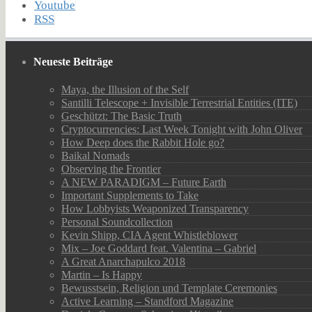
Youtube
RSS
Neueste Beiträge
Maya, the Illusion of the Self
Santilli Telescope + Invisible Terrestrial Entities (ITE)
Geschützt: The Basic Truth
Cryptocurrencies: Last Week Tonight with John Oliver
How Deep does the Rabbit Hole go?
Baikal Nomads
Observing the Frontier
A NEW PARADIGM – Future Earth
Important Supplements to Take
How Lobbyists Weaponized Transparency
Personal Soundcollection
Kevin Shipp, CIA Agent Whistleblower
Mix – Joe Goddard feat. Valentina – Gabriel
A Great Anarchapulco 2018
Martin – Is Happy
Bewusstsein, Religion und Template Ceremonies
Active Learning – Standford Magazine