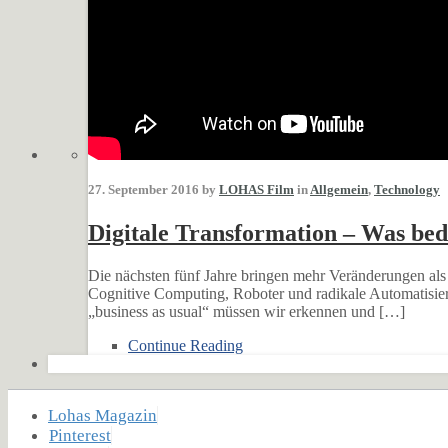
27. September 2016 by
LOHAS Film
in
Allgemein
,
Technology
Digitale Transformation – Was bed
Die nächsten fünf Jahre bringen mehr Veränderungen als 
Cognitive Computing, Roboter und radikale Automatisier
„business as usual“ müssen wir erkennen und […]
Continue Reading
Lohas Magazin
Pinterest