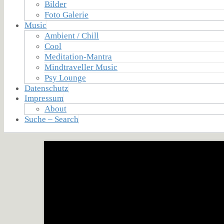
Bilder
Foto Galerie
Music
Ambient / Chill
Cool
Meditation-Mantra
Mindtraveller Music
Psy Lounge
Datenschutz
Impressum
About
Suche – Search