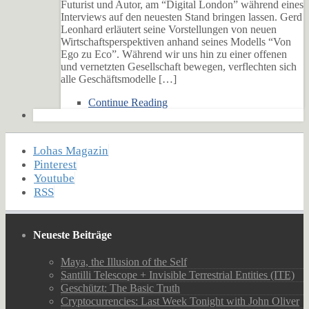
Futurist und Autor, am “Digital London” während eines
Interviews auf den neuesten Stand bringen lassen. Gerd
Leonhard erläutert seine Vorstellungen von neuen
Wirtschaftsperspektiven anhand seines Modells “Von
Ego zu Eco”. Während wir uns hin zu einer offenen
und vernetzten Gesellschaft bewegen, verflechten sich
alle Geschäftsmodelle […]
Continue Reading
Lohas Magazin
Pinterest
Youtube
RSS
Neueste Beiträge
Maya, the Illusion of the Self
Santilli Telescope + Invisible Terrestrial Entities (ITE)
Geschützt: The Basic Truth
Cryptocurrencies: Last Week Tonight with John Oliver