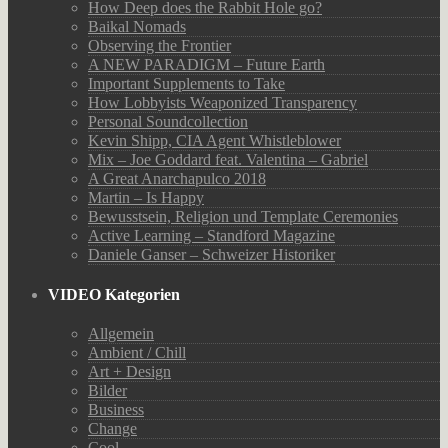
How Deep does the Rabbit Hole go?
Baikal Nomads
Observing the Frontier
A NEW PARADIGM – Future Earth
Important Supplements to Take
How Lobbyists Weaponized Transparency
Personal Soundcollection
Kevin Shipp, CIA Agent Whistleblower
Mix – Joe Goddard feat. Valentina – Gabriel
A Great Anarchapulco 2018
Martin – Is Happy
Bewusstsein, Religion und Template Ceremonies
Active Learning – Standford Magazine
Daniele Ganser – Schweizer Historiker
VIDEO Kategorien
Allgemein
Ambient / Chill
Art + Design
Bilder
Business
Change
Cool