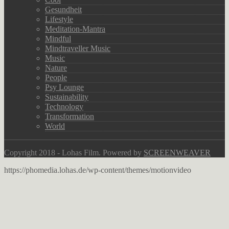
Gesundheit
Lifestyle
Meditation-Mantra
Mindful
Mindtraveller Music
Music
Nature
People
Psy Lounge
Sustainability
Technology
Transformation
World
Copyright 2018 - Lohas Film. Powered by
SCREENWEAVER
https://phomedia.lohas.de/wp-content/themes/motionvideo