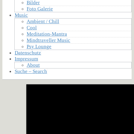
Bilder
Foto Galerie
Music
Ambient / Chill
Cool
Meditation-Mantra
Mindtraveller Music
Psy Lounge
Datenschutz
Impressum
About
Suche – Search