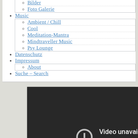
Bilder
Foto Galerie
Music
Ambient / Chill
Cool
Meditation-Mantra
Mindtraveller Music
Psy Lounge
Datenschutz
Impressum
About
Suche – Search