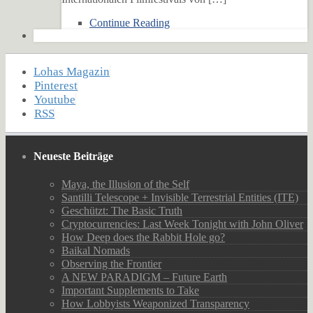
Continue Reading
Lohas Magazin
Pinterest
Youtube
RSS
Neueste Beiträge
Maya, the Illusion of the Self
Santilli Telescope + Invisible Terrestrial Entities (ITE)
Geschützt: The Basic Truth
Cryptocurrencies: Last Week Tonight with John Oliver
How Deep does the Rabbit Hole go?
Baikal Nomads
Observing the Frontier
A NEW PARADIGM – Future Earth
Important Supplements to Take
How Lobbyists Weaponized Transparency