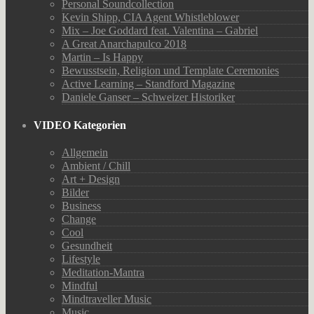
Personal Soundcollection
Kevin Shipp, CIA Agent Whistleblower
Mix – Joe Goddard feat. Valentina – Gabriel
A Great Anarchapulco 2018
Martin – Is Happy
Bewusstsein, Religion und Template Ceremonies
Active Learning – Standford Magazine
Daniele Ganser – Schweizer Historiker
VIDEO Kategorien
Allgemein
Ambient / Chill
Art + Design
Bilder
Business
Change
Cool
Gesundheit
Lifestyle
Meditation-Mantra
Mindful
Mindtraveller Music
Music