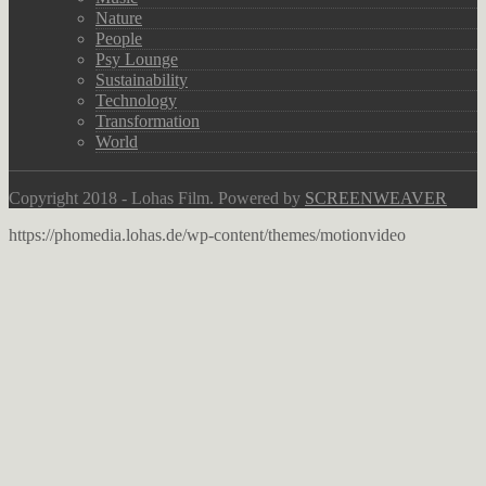
Nature
People
Psy Lounge
Sustainability
Technology
Transformation
World
Copyright 2018 - Lohas Film. Powered by
SCREENWEAVER
https://phomedia.lohas.de/wp-content/themes/motionvideo