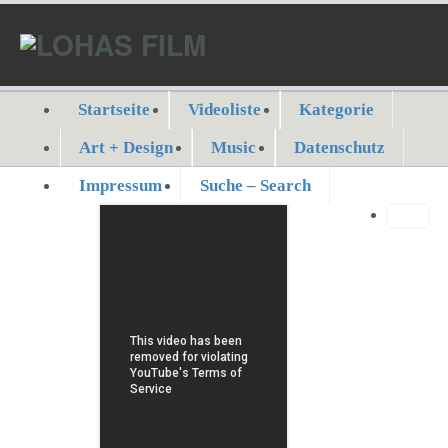
Startseite
Videoliste
Kategorie
Art + Design
Music
Datenschutz
Impressum
Suche – Search