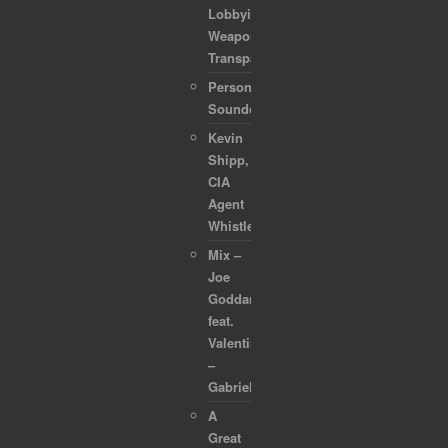
Lobbyists
Weaponized
Transparency
Personal
Soundcollection
Kevin
Shipp,
CIA
Agent
Whistleblower
Mix –
Joe
Goddard
feat.
Valentina
–
Gabriel
A
Great