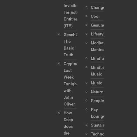
Invisible
Change
Terrestrial
Cool
Entities
Gesundheit
(ITE)
Lifestyle
Geschützt:
The
Meditation-
Basic
Mantra
Truth
Mindful
Cryptocurrencies:
Mindtraveller
Last
Music
Week
Music
Tonight
with
Nature
John
People
Oliver
Psy
How
Lounge
Deep
Sustainability
does
the
Technology