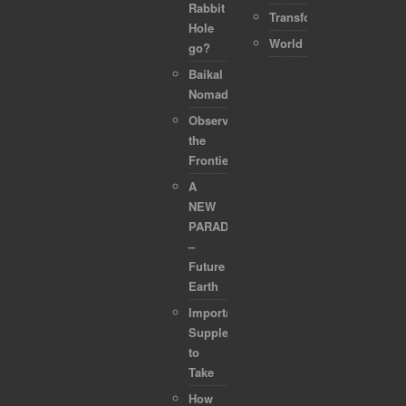
Rabbit
Transformation
Hole
World
go?
Baikal
Nomads
Observing
the
Frontier
A
NEW
PARADIGM
–
Future
Earth
Important
Supplements
to
Take
How