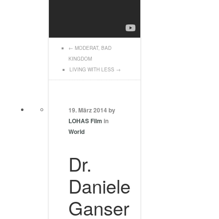
←
MODERAT, BAD
KINGDOM
LIVING WITH LESS
→
19. März 2014 by
LOHAS Film
in
World
Dr.
Daniele
Ganser