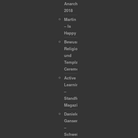
Anarchapulco
2018
Martin
– Is
Happy
Bewusstsein,
Religion
und
Template
Ceremonies
Active
Learning
–
Standford
Magazine
Daniele
Ganser
–
Schweizer