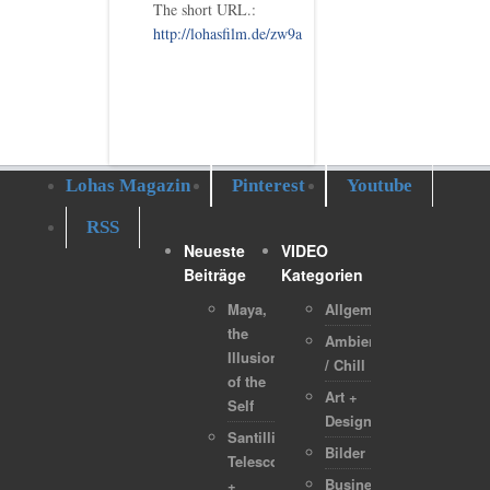
The short URL.:
http://lohasfilm.de/zw9a
Lohas Magazin
Pinterest
Youtube
RSS
Neueste
VIDEO
Beiträge
Kategorien
Maya,
Allgemein
the
Ambient
Illusion
/ Chill
of the
Art +
Self
Design
Santilli
Bilder
Telescope
Business
+