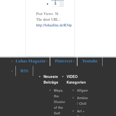
Post Views:
38
The short URL.:
http://lohasfilm.de/R34p
Lohas Magazin
Pinterest
Youtube
RSS
Neueste
VIDEO
Beiträge
Kategorien
Maya,
Allgemein
the
Ambient
Illusion
/ Chill
of the
Art +
Self