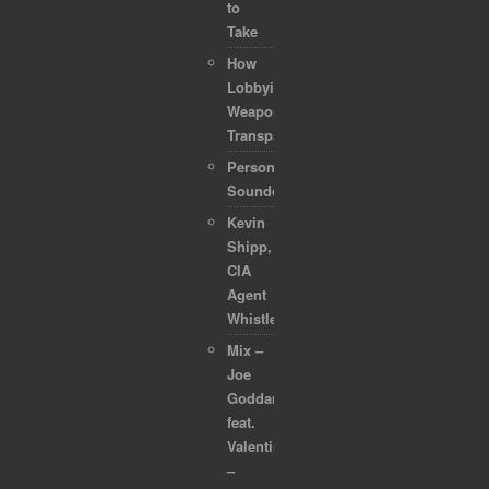
to
Take
How
Lobbyists
Weaponized
Transparency
Personal
Soundcollection
Kevin
Shipp,
CIA
Agent
Whistleblower
Mix –
Joe
Goddard
feat.
Valentina
–