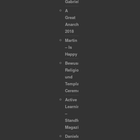
Gabriel
A
Great
Anarchapulco
2018
Martin
– Is
Happy
Bewusstsein,
Religion
und
Template
Ceremonies
Active
Learning
–
Standford
Magazine
Daniele