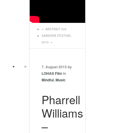
←
ABSTRAIT 233
SAMSARA FESTIVAL
2015
→
7. August 2015 by
LOHAS Film
in
Mindful
,
Music
Pharrell
Williams
–