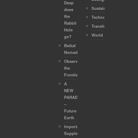
Deep
Sustainability
does
the
Technology
Rabbit
Transformation
Hole
World
go?
Baikal
Nomads
Observing
the
Frontier
A
NEW
PARADIGM
–
Future
Earth
Important
Supplements