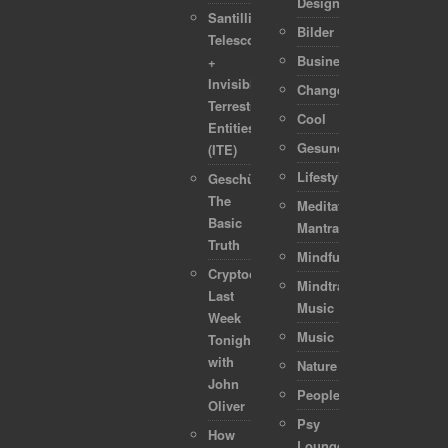
Design
Santilli
Bilder
Telescope
Business
+
Invisible
Change
Terrestrial
Cool
Entities
Gesundheit
(ITE)
Lifestyle
Geschützt:
The
Meditation-
Basic
Mantra
Truth
Mindful
Cryptocurrencies:
Mindtraveller
Last
Music
Week
Music
Tonight
with
Nature
John
People
Oliver
Psy
How
Lounge