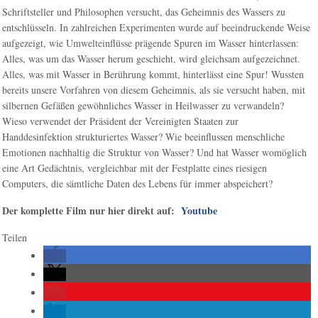
Schriftsteller und Philosophen versucht, das Geheimnis des Wassers zu
entschlüsseln. In zahlreichen Experimenten wurde auf beeindruckende Weise
aufgezeigt, wie Umwelteinflüsse prägende Spuren im Wasser hinterlassen:
Alles, was um das Wasser herum geschieht, wird gleichsam aufgezeichnet.
Alles, was mit Wasser in Berührung kommt, hinterlässt eine Spur! Wussten
bereits unsere Vorfahren von diesem Geheimnis, als sie versucht haben, mit
silbernen Gefäßen gewöhnliches Wasser in Heilwasser zu verwandeln?
Wieso verwendet der Präsident der Vereinigten Staaten zur
Handdesinfektion strukturiertes Wasser? Wie beeinflussen menschliche
Emotionen nachhaltig die Struktur von Wasser? Und hat Wasser womöglich
eine Art Gedächtnis, vergleichbar mit der Festplatte eines riesigen
Computers, die sämtliche Daten des Lebens für immer abspeichert?
Der komplette Film nur hier direkt auf:
Youtube
Teilen