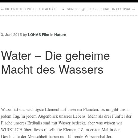
←
DIE ENTSTEHUNG DER REALITÄT
SUNRISE @ LIFE CELEBRATION FESTIVAL
→
3. Juni 2015 by
LOHAS Film
in
Nature
Water – Die geheime
Macht des Wassers
Wasser ist das wichtigste Element auf unserem Planeten. Es umgibt uns an
jedem Tag, in jedem Augenblick unseres Lebens. Mehr als drei Fünftel der
Fläche unseres Erdballs sind mit Wasser bedeckt, aber was wissen wir
WIRKLICH über dieses rätselhafte Element? Zum ersten Mal in der
Geschichte der Menschheit haben nun führende Wissenschaftler,