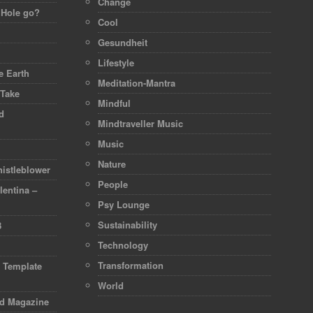
Change
 Hole go?
Cool
Gesundheit
Lifestyle
 Earth
Meditation-Mantra
 Take
Mindful
d
Mindtraveller Music
Music
Nature
istleblower
People
lentina –
Psy Lounge
Sustainability
8
Technology
Transformation
d Template
World
rd Magazine