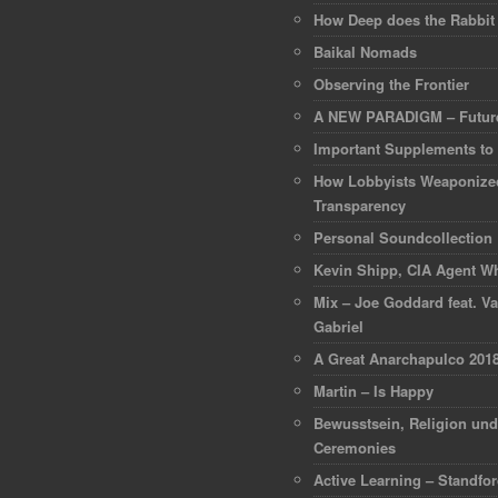
How Deep does the Rabbit
Baikal Nomads
Observing the Frontier
A NEW PARADIGM – Future
Important Supplements to
How Lobbyists Weaponize
Transparency
Personal Soundcollection
Kevin Shipp, CIA Agent Wh
Mix – Joe Goddard feat. Va
Gabriel
A Great Anarchapulco 201
Martin – Is Happy
Bewusstsein, Religion un
Ceremonies
Active Learning – Standfo