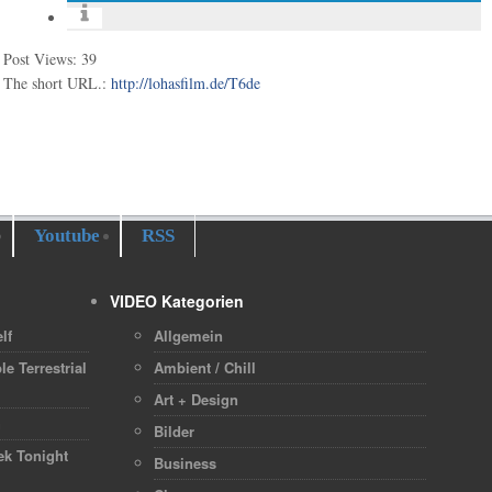
Post Views:
39
The short URL.:
http://lohasfilm.de/T6de
Youtube
RSS
VIDEO Kategorien
lf
Allgemein
le Terrestrial
Ambient / Chill
Art + Design
h
Bilder
ek Tonight
Business