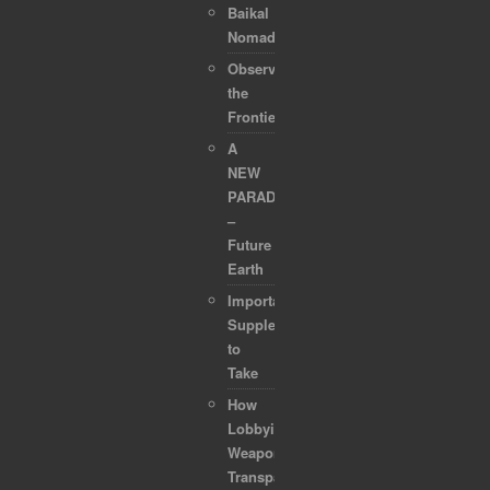
Baikal
Nomads
Observing
the
Frontier
A
NEW
PARADIGM
–
Future
Earth
Important
Supplements
to
Take
How
Lobbyists
Weaponized
Transparency