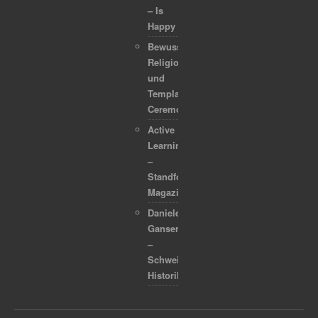
– Is
Happy
Bewusstsein,
Religion
und
Template
Ceremonies
Active
Learning
–
Standford
Magazine
Daniele
Ganser
–
Schweizer
Historiker