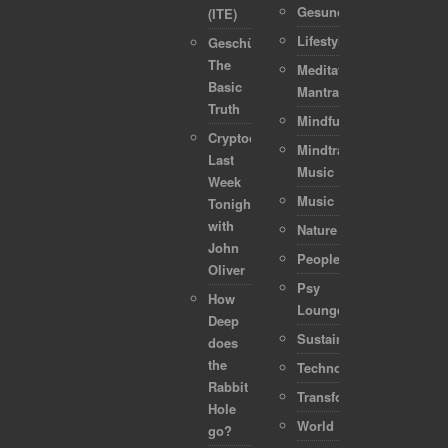
Gesundheit
(ITE)
Lifestyle
Geschützt:
The
Meditation-
Basic
Mantra
Truth
Mindful
Cryptocurrencies:
Mindtraveller
Last
Music
Week
Music
Tonight
with
Nature
John
People
Oliver
Psy
How
Lounge
Deep
Sustainability
does
the
Technology
Rabbit
Transformation
Hole
World
go?