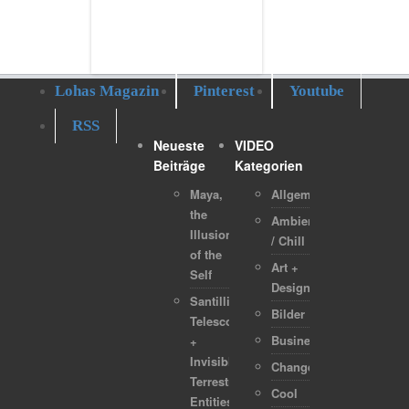
Lohas Magazin
Pinterest
Youtube
RSS
Neueste
VIDEO
Beiträge
Kategorien
Maya,
Allgemein
the
Ambient
Illusion
/ Chill
of the
Art +
Self
Design
Santilli
Bilder
Telescope
Business
+
Invisible
Change
Terrestrial
Cool
Entities