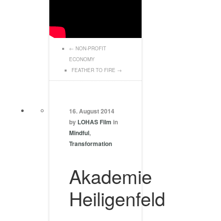
←
NON-PROFIT
ECONOMY
FEATHER TO FIRE
→
16. August 2014
by
LOHAS Film
in
Mindful
,
Transformation
Akademie
Heiligenfeld