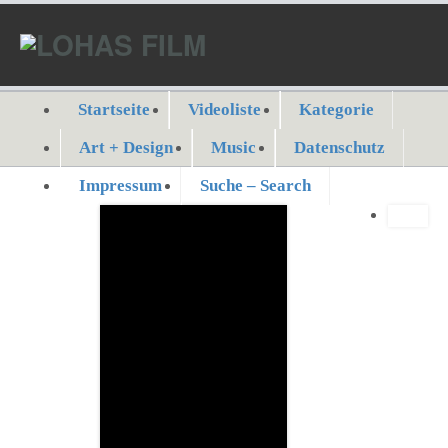
Startseite
Videoliste
Kategorie
Art + Design
Music
Datenschutz
Impressum
Suche – Search