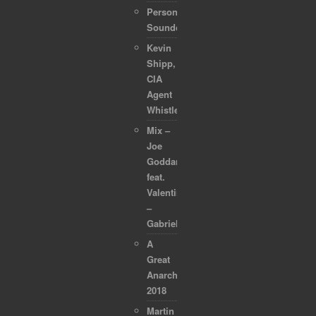
Personal
Soundcollection
Kevin
Shipp,
CIA
Agent
Whistleblower
Mix –
Joe
Goddard
feat.
Valentina
–
Gabriel
A
Great
Anarchapulco
2018
Martin